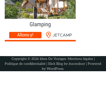
Copyright © 2026
Idees De Voyages
.
Mentions légales
|
Politique de confidentialité
| Slick Blog by
Ascendoor
| Powered
by
WordPress
.