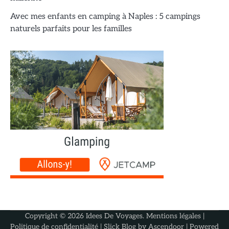
Avec mes enfants en camping à Naples : 5 campings
naturels parfaits pour les familles
Copyright © 2026
Idees De Voyages
.
Mentions légales
|
Politique de confidentialité
| Slick Blog by
Ascendoor
| Powered