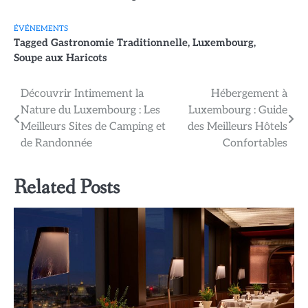
ÉVÉNEMENTS
Tagged
Gastronomie Traditionnelle
,
Luxembourg
,
Soupe aux Haricots
Navigation
Découvrir Intimement la
Hébergement à
Nature du Luxembourg : Les
Luxembourg : Guide
de
Meilleurs Sites de Camping et
des Meilleurs Hôtels
l’article
de Randonnée
Confortables
Related Posts