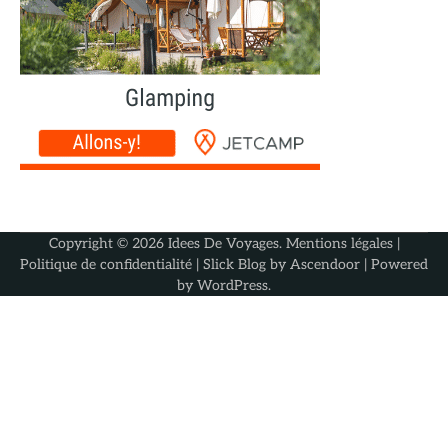
Copyright © 2026
Idees De Voyages
.
Mentions légales
|
Politique de confidentialité
| Slick Blog by
Ascendoor
| Powered
by
WordPress
.