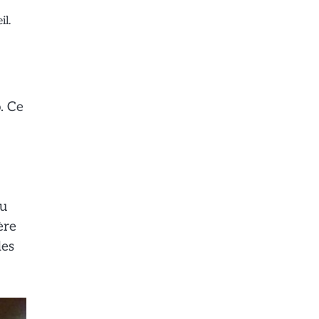
il.
. Ce
au
ère
des