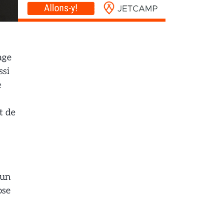
age
ssi
e
t de
 un
ose