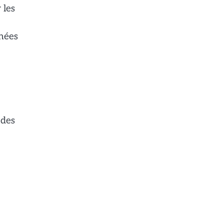
 les
chées
 des