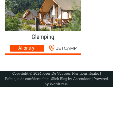
Copyright © 2026
Idees De Voyages
.
Mentions légales
|
Politique de confidentialité
| Slick Blog by
Ascendoor
| Powered
by
WordPress
.