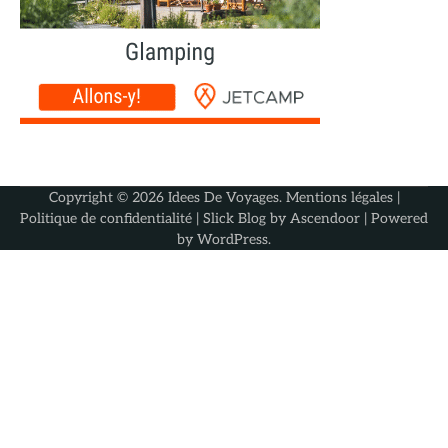
Copyright © 2026
Idees De Voyages
.
Mentions légales
|
Politique de confidentialité
| Slick Blog by
Ascendoor
| Powered
by
WordPress
.