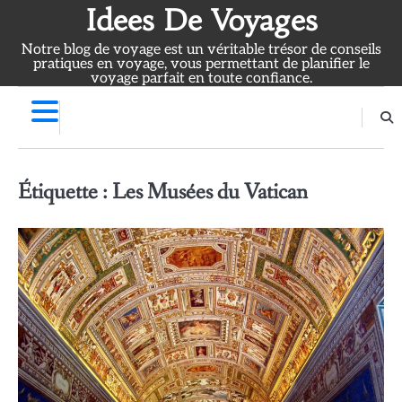
Skip
Idees De Voyages
to
Notre blog de voyage est un véritable trésor de conseils
content
pratiques en voyage, vous permettant de planifier le
voyage parfait en toute confiance.
Étiquette :
Les Musées du Vatican