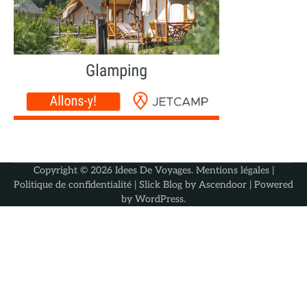
Copyright © 2026
Idees De Voyages
.
Mentions légales
|
Politique de confidentialité
| Slick Blog by
Ascendoor
| Powered
by
WordPress
.