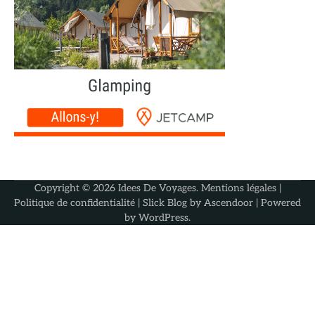
Copyright © 2026
Idees De Voyages
.
Mentions légales
|
Politique de confidentialité
| Slick Blog by
Ascendoor
| Powered
by
WordPress
.