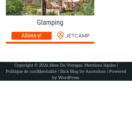
Copyright © 2026
Idees De Voyages
.
Mentions légales
|
Politique de confidentialité
| Slick Blog by
Ascendoor
| Powered
by
WordPress
.