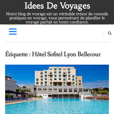
Skip
Idees De Voyages
to
Notre blog de voyage est un véritable trésor de conseils
content
pratiques en voyage, vous permettant de planifier le
voyage parfait en toute confiance.
Étiquette :
Hôtel Sofitel Lyon Bellecour