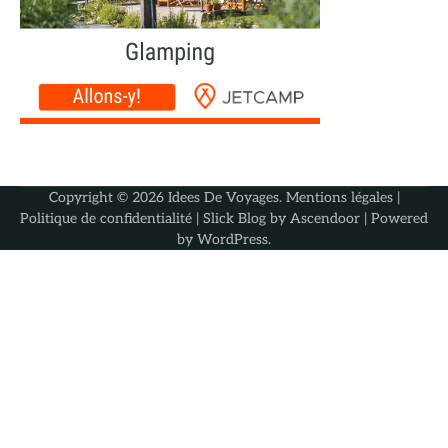
Copyright © 2026
Idees De Voyages
.
Mentions légales
|
Politique de confidentialité
| Slick Blog by
Ascendoor
| Powered
by
WordPress
.