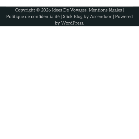
Copyright © 2026
Idees De Voyages
.
Mentions légales
|
Politique de confidentialité
| Slick Blog by
Ascendoor
| Powered
by
WordPress
.